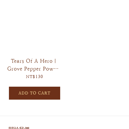
Tears Of A Hero｜
Grove Pepper Powder
(25-pack/box)
NT$130
ADD TO CART