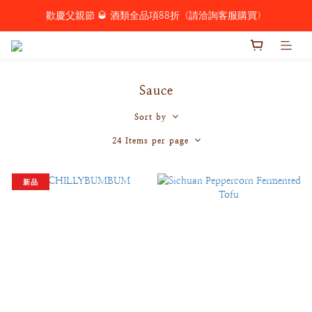
歡慶父親節 🥃 酒類全品項88折（請洽詢客服購買）
歡慶父親節 🥃 酒類全品項88折（請洽詢客服購買）
極品古香辣醬、烏魚子XO醬買一送一🔥 購物車請下單2瓶🛒
新品上市🔥辣蹦蹦脆辣籽，買就贈正宗四川担担麵單包！
Sauce
歡慶父親節 🥃 酒類全品項88折（請洽詢客服購買）
Sort by
24 Items per page
新品