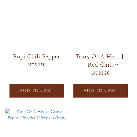
Bopi Chili Pepper
Tears Of A Hero｜
Red Chili
NT$250
Powder(25-
NT$120
pack/box)
ADD TO CART
ADD TO CART