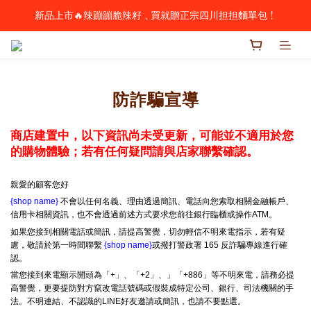
新品上市🔥辣蹦蹦脆辣籽，買就贈正宗四川担担麵單包！
歡慶父親節 🥃 酒類全品項88折（請洽詢客服購買）
歡慶父親節 🥃 酒類全品項88折（請洽詢客服購買）
防詐騙宣導
商店建置中，以下資訊尚未受更新，可能並不適用於您
的購物體驗；若有任何疑問請與店家聯繫確認。
親愛的顧客您好
{shop name}
不會以任何名義、理由透過簡訊、電話向您索取相關金融帳戶、
信用卡相關資訊，也不會透過前述方式要求您前往銀行臨櫃或操作ATM。
如果您接到相關電話或簡訊，請提高警覺，切勿輕信不明來電指示，若有疑
慮，敬請於第一時間聯繫
{shop name}
或撥打警政署 165 反詐騙專線進行確
認。
當您接到來電顯示開頭為「+」、「+2」、」「+886」等不明來電，請務必提
高警覺，更要提防對方竄改電話號碼或假裝成特定公司、銀行、司法機關的手
法。不明連結、不認識的LINE好友邀請或簡訊，也請不要點選。