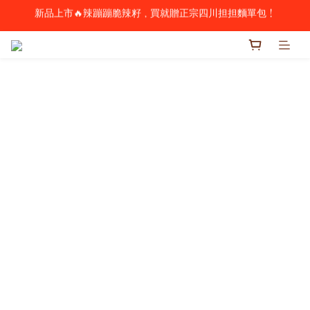
新品上市🔥辣蹦蹦脆辣籽，買就贈正宗四川担担麵單包！
歡慶父親節 🥃 酒類全品項88折（請洽詢客服購買）
歡慶父親節 🥃 酒類全品項88折（請洽詢客服購買）