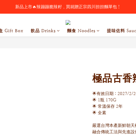
新品上市🔥辣蹦蹦脆辣籽，買就贈正宗四川担担麵單包！
歡慶父親節 🥃 酒類全品項88折（請洽詢客服購買）
歡慶父親節 🥃 酒類全品項88折（請洽詢客服購買）
 Gift Box
飲品 Drinks
麵食 Noodles
提味佐料 Sauc
極品古香
🌟有效日期：2027/2/2
🌟 1瓶 170G
🌟 常溫保存 2年
🌟 全素
嚴選台灣本產新鮮朝天
融合傳統工法與先進設