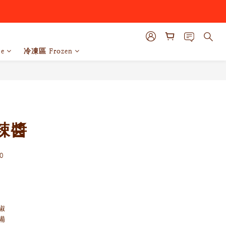
e
冷凍區 Frozen
立即購買
辣醬
0
椒
備