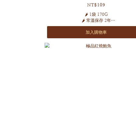
NT$109
🌶️ 1袋 170G
🌶️ 常溫保存 2年
🌶️ 全素
加入購物車
獨家採用獨立式小包裝
不含防腐劑、化學色素
嚴選高海拔新鮮青綠牛角椒
秘釀出脆嫩爽口 滋味無窮的美味！