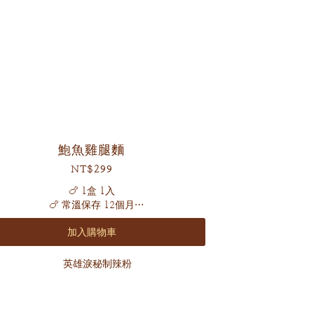
鮑魚雞腿麵
NT$299
🍗 1盒 1入
🍗 常溫保存 12個月
加入購物車
隨手捧來一碗山珍海味
文火靚燉熬煮山海精華
極品濃郁鮑魚湯頭＋秘製香料雞腿大口過癮
滑順Q彈日曬關廟細麵
山珍海味 在家飄香🍜