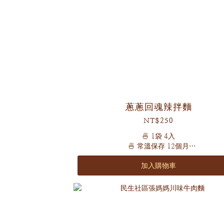
蔥蔥回魂辣拌麵
NT$250
🍜 1袋 4入
🍜 常溫保存 12個月
🍜 五辛素
加入購物車
🍜 辣度 🌶️🌶️🌶️（怕辣者斟酌食用喔）
榮獲法國藍帶美食協會辣拌麵評比，台灣NO.
嚴選高海拔1000公尺新鮮乾燥大蔥
古法日曬手摺細麵
配上獨家麻辣醬配方以及黃金比例醬料