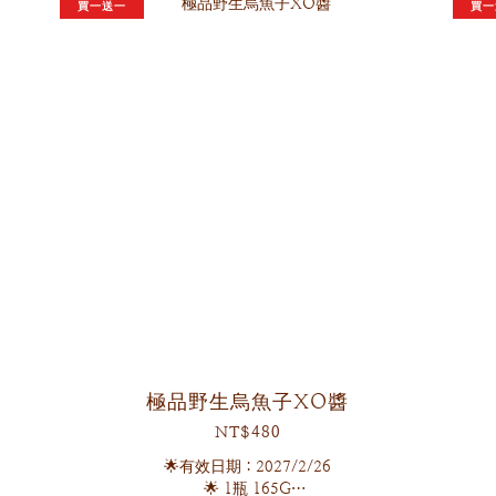
買一送一
買一
飽滿噴汁細嫩鴨血入口順滑
日曬乾燥關廟刀削麵，波浪層次Q彈有勁🍜
極品野生烏魚子XO醬
NT$480
🌟有效日期：2027/2/26
🌟 1瓶 165G