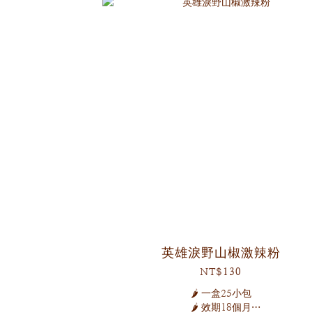
三十八年老字號湯頭
加上十二道功法揉製 特製麵條粗細適中！
英雄淚野山椒激辣粉
NT$130
🌶️ 一盒25小包
🌶️ 效期18個月