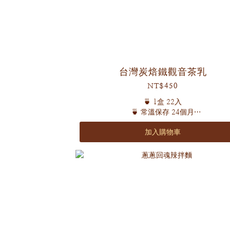
台灣炭焙鐵觀音茶乳
NT$450
🍵 1盒 22入
🍵 常溫保存 24個月
加入購物車
有濃郁堅果香與烘焙香氣，濃厚圓潤
獨特炭焙工藝 香氣濃烈 韻味悠長！