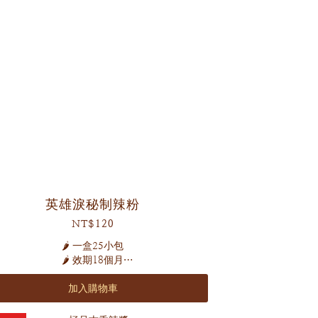
英雄淚秘制辣粉
NT$120
🌶️ 一盒25小包
🌶️ 效期18個月
加入購物車
嚴選紅辣椒與大紅袍花椒帶出麻辣口感
加上特選八角、孜然、丁香等十幾種辛香料
完美比例細細研磨