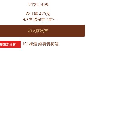
NT$1,499
🐟 1罐 425克
🐟 常溫保存 4年
加入購物車
鮮嫩的湯汁慢火清燉
鎖住鮑魚原汁原味的鮮美 一口清鮮
盡享清燉鮑魚的極致風味 ✨
節限定88折