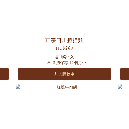
正宗四川担担麵
NT$269
🍜 1袋 4入
🍜 常溫保存 12個月
🍜 全素
加入購物車
🍜 辣度 🌶️🌶️🌶️（怕辣者斟酌食用喔）
獨特細磨芝麻粉，嚴選青紅花椒
香中帶麻 麻中帶辣
為辣的舌尖感受麻將綿密！