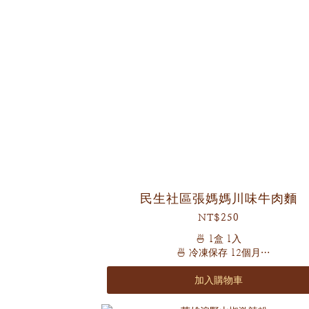
民生社區張媽媽川味牛肉麵
NT$250
🍜 1盒 1入
🍜 冷凍保存 12個月
🍜 非供即食 應充分加熱
加入購物車
「牛骨湯頭 豆瓣醬香 家廚絕活 川味獨特」
嚴選軟嫩有勁的牛花腱肉