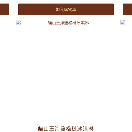
🌟 常溫保存 2年
加入購物車
嚴選上好野生烏魚子特級江瑤柱（干貝）
饕家限定，極奢享受！
貓山王海鹽榴槤冰淇淋