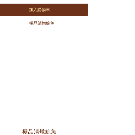
🌟 常溫保存 2年
加入購物車
🌟 全素
嚴選台灣本產新鮮朝天椒
融合傳統工法與先進設備
無添加防腐劑及化學色素
極品清燉鮑魚