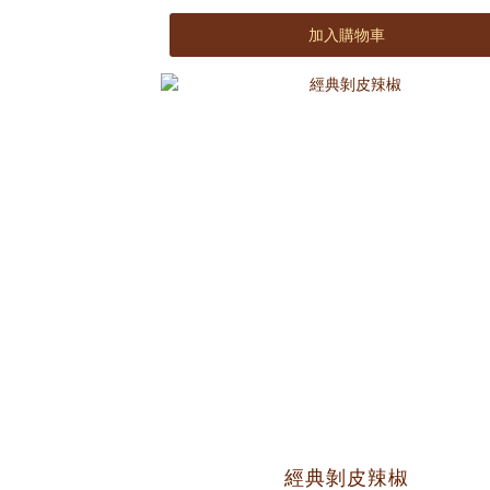
嚴選野山椒，帶出激辣口感！
加入購物車
完美比例細細研磨。
經典剝皮辣椒