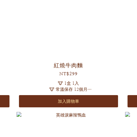
紅燒牛肉麵
NT$299
🐮 1盒 1入
🐮 常溫保存 12個月
加入購物車
嚴選上等老饕牛腱肉🐮，軟嫩多汁
日曬關廟刀削麵條彈牙
1！
獨門秘方，精燉極品湯頭
濃郁渾厚 十里飄香🍜