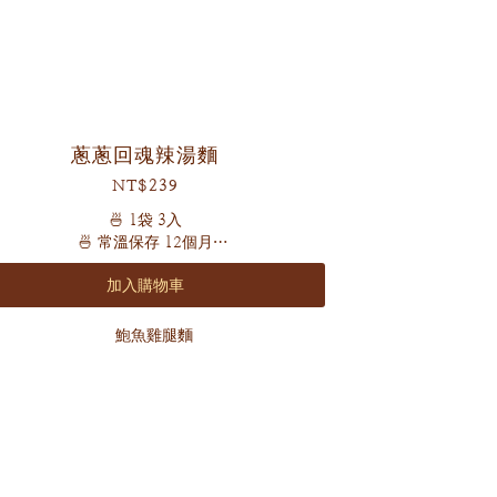
蔥蔥回魂辣湯麵
NT$239
🍜 1袋 3入
🍜 常溫保存 12個月
🍜 五辛素
加入購物車
🍜 辣度 🌶️🌶️🌶️🌶️（怕辣者斟酌食用喔）
嚴選高海拔1000公尺新鮮乾燥大蔥
古法日曬手摺細麵
配上獨家麻辣配方湯底
辣的妳不要不要的❤️