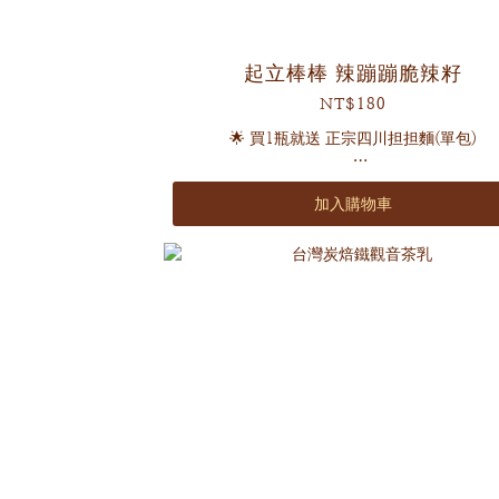
起立棒棒 辣蹦蹦脆辣籽
NT$180
🌟 買1瓶就送 正宗四川担担麵(單包)
🌶️ 1瓶 250g(固形物175g)
加入購物車
🌶️ 效期2年
酥脆口感 多層風味 濃郁不嗆辣
融合杏仁角、南瓜子、蒜酥、花椒與芝麻
打造前所未有的 香脆辣醬體驗！