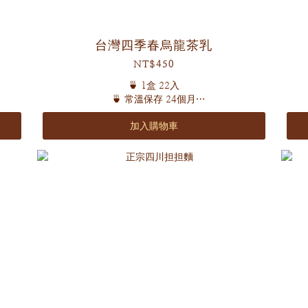
台灣四季春烏龍茶乳
NT$450
🍵 1盒 22入
🍵 常溫保存 24個月
加入購物車
茶湯金黃透亮
花香撲鼻 清新回甘
帶有淡雅花果香，清新不膩！