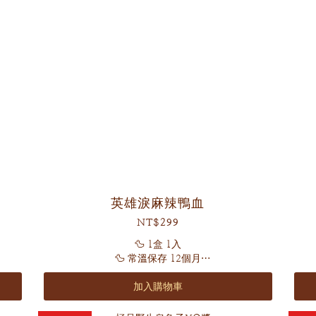
英雄淚麻辣鴨血
NT$299
🦆 1盒 1入
🦆 常溫保存 12個月
🦆 內附贈花椒油及英雄淚秘製辣粉
加入購物車
鴨血增量upup！
秘傳辛香料完美融合