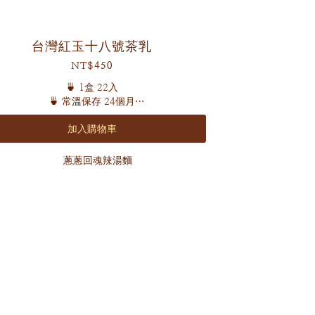
台灣紅玉十八號茶乳
NT$450
🍵 1盒 22入
🍵 常溫保存 24個月
加入購物車
茶香濃郁細緻 散發天然蜜香
厚實微甜 獲得「台灣香」的美譽🍃